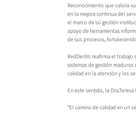
Reconocimiento que valora su
en la mejora continua del serv
el marco de su gestión instit
apoyo de herramientas informá
de sus procesos, fortaleciendo 
RedDentis reafirma el trabajo 
sistemas de gestión maduros 
calidad en la atención y los se
En este sentido, la Dra.Teresa
“El camino de calidad en un se
brindan capacitaciones y se co
que vamos en el camino corr
nuestros usuarios por su conf