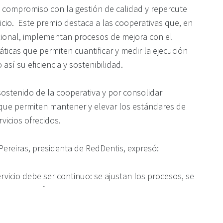
 compromiso con la gestión de calidad y repercute
icio. Este premio destaca a las cooperativas que, en
ucional, implementan procesos de mejora con el
ticas que permiten cuantificar y medir la ejecución
así su eficiencia y sostenibilidad.
sostenido de la cooperativa y por consolidar
que permiten mantener y elevar los estándares de
rvicios ofrecidos.
 Pereiras, presidenta de RedDentis, expresó:
rvicio debe ser continuo: se ajustan los procesos, se
rrige si hay fallas. Haber sido reconocidos nos indica
ecto. Agradecemos profundamente a todos: a
ianza, a los colegas por su compromiso, a los