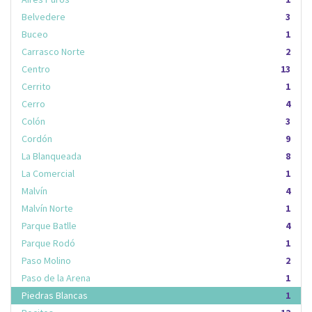
Belvedere
3
Buceo
1
Carrasco Norte
2
Centro
13
Cerrito
1
Cerro
4
Colón
3
Cordón
9
La Blanqueada
8
La Comercial
1
Malvín
4
Malvín Norte
1
Parque Batlle
4
Parque Rodó
1
Paso Molino
2
Paso de la Arena
1
Piedras Blancas
1