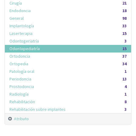
Cirugía
21
Endodoncia
18
General
98
Implantología
33
Laserterapia
15
Odontogeriatría
3
Odontopediatría
15
Ortodoncia
37
Ortopedia
34
Patología oral
1
Periodoncia
13
Prostodoncia
4
Radiología
1
Rehabilitación
8
Rehabilitación sobre implantes
3
Atributo