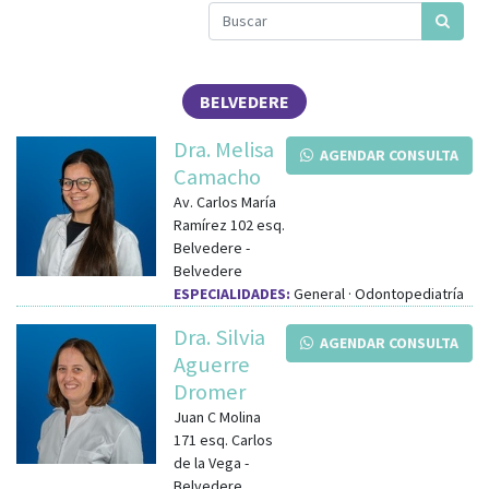
BELVEDERE
Dra. Melisa
AGENDAR CONSULTA
Camacho
Av. Carlos María
Ramírez 102
esq.
Belvedere
-
Belvedere
ESPECIALIDADES:
General · Odontopediatría
Dra. Silvia
AGENDAR CONSULTA
Aguerre
Dromer
Juan C Molina
171
esq.
Carlos
de la Vega
-
Belvedere