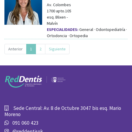
Av. Colombes
1700 apto.105
esq.
Blixen
-
Malvín
ESPECIALIDADES:
General · Odontopediatría ·
Ortodoncia · Ortopedia
Anterior
1
2
Siguiente
Sede Central: Av. 8 de Octubre 3047 bis esq. Mario
Moreno
091 060 423
@reddentisok