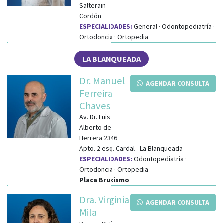
Salterain
-
Cordón
ESPECIALIDADES:
General · Odontopediatría ·
Ortodoncia · Ortopedia
LA BLANQUEADA
Dr. Manuel
AGENDAR CONSULTA
Ferreira
Chaves
Av. Dr. Luis
Alberto de
Herrera 2346
Apto. 2
esq.
Cardal
-
La Blanqueada
ESPECIALIDADES:
Odontopediatría ·
Ortodoncia · Ortopedia
Placa Bruxismo
Dra. Virginia
AGENDAR CONSULTA
Mila