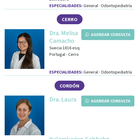
ESPECIALIDADES:
General · Odontopediatría
CERRO
Dra. Melisa
AGENDAR CONSULTA
Camacho
Suecia 1816
esq.
Portugal
-
Cerro
ESPECIALIDADES:
General · Odontopediatría
CORDÓN
Dra. Laura
AGENDAR CONSULTA
Kalemkerian Sabbahg