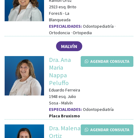
Ramon Ortiz
2923
esq.
Brito
Foresti
-
La
Blanqueada
ESPECIALIDADES:
Odontopediatría ·
Ortodoncia · Ortopedia
MALVÍN
Dra. Ana
AGENDAR CONSULTA
Maria
Nappa
Peluffo
Eduardo Ferreira
1948
esq.
Julio
Sosa
-
Malvín
ESPECIALIDADES:
Odontopediatría
Placa Bruxismo
Dra. Malena
AGENDAR CONSULTA
Ortiz